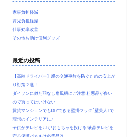
家事負担軽減
育児負担軽減
仕事効率改善
その他お助け便利グッズ
最近の投稿
【高齢ドライバー】親の交通事故を防ぐための安上が
り対策２選！
ダイソンに似た羽なし扇風機にご注意!粗悪品が多い
ので買ってはいけない!
賃貸マンションでもDIYできる壁掛フック｢壁美人｣で
理想のインテリアに♪
子供がテレビを叩く!おもちゃを投げる!液晶テレビを
守る保護パネルは必需品?!