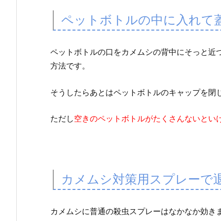
に
ペットボトルの中に入れて
入
れ
な
ペットボトルの口をカメムシの背中にそっと近
い
方法です。
よ
う
そうしたらあとはペットボトルのキャップを閉
に
す
ただし
空きのペットボトルがたくさんないとい
る
た
め
の
忌
カメムシ対策用スプレーで
避
剤
カメムシに普通の殺虫スプレーはなかなか効き