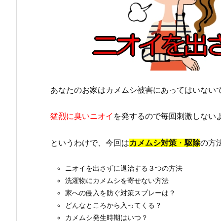
あなたのお家はカメムシ被害にあってはいない
猛烈に臭いニオイ
を発するので毎回刺激しない
というわけで、今回は
カメムシ
対策
・
駆除
の方
ニオイを出さずに退治する３つの方法
洗濯物にカメムシを寄せない方法
家への侵入を防ぐ対策スプレーは？
どんなところから入ってくる？
カメムシ発生時期はいつ？