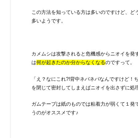
が
この方法を知っている方は多いのですけど、ど
洗
濯
多いようです。
物
に
つ
く
カメムシは攻撃されると危機感からニオイを発
の
は
何が起きたのか分からなくなる
のですって。
を
防
「え？なにこれ?!背中ネバネバなんですけど！
ぐ
を閉じて密封してしまえばニオイを出さずに処
方
法
ガムテープは紙のものでは粘着力が弱くて１発
は
うのがオススメです♪
あ
る？
4.
家