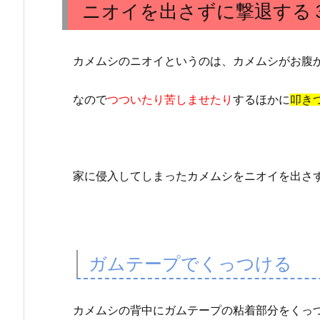
ニオイを出さずに撃退する
出
さ
ず
カメムシのニオイというのは、カメムシがお腹
に
撃
なので
つついたり苦しませたり
するほかに
叩き
退
す
る
３
つ
家に侵入してしまったカメムシをニオイを出さ
の
方
法
3.
ガムテープでくっつける
カ
メ
ム
カメムシの背中にガムテープの粘着部分をくっ
シ