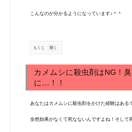
こんなのが分かるようになっています♪＾＾
もくじ
1.
カ
メ
カメムシに殺虫剤はNG！
ム
に…！！
シ
に
殺
あなたはカメムシに殺虫剤をかけた経験はある
虫
剤
全然効果がなくて死なないんですよね！そして
は
N