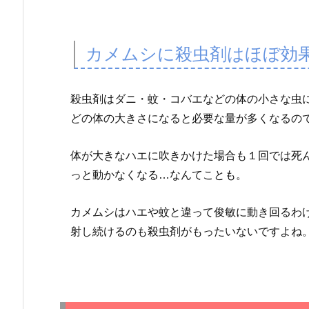
G！
臭
い
カメムシに殺虫剤はほぼ効
ニ
オ
イ
殺虫剤はダニ・蚊・コバエなどの体の小さな虫
で
どの体の大きさになると必要な量が多くなるの
大
変
体が大きなハエに吹きかけた場合も１回では死
な
っと動かなくなる…なんてことも。
こ
と
カメムシはハエや蚊と違って俊敏に動き回るわ
に…！！
射し続けるのも殺虫剤がもったいないですよね
2.
ニ
オ
イ
を